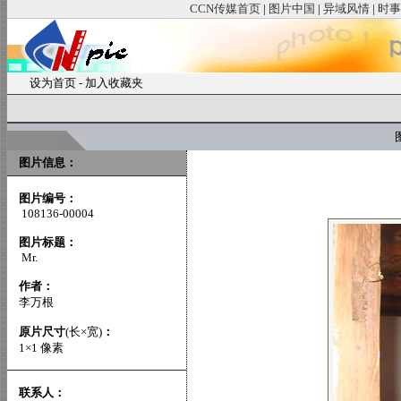
CCN传媒首页
|
图片中国
|
异域风情
|
时事
设为首页
-
加入收藏夹
图
图片信息：
图片编号：
108136-00004
图片标题：
Mr.
作者：
李万根
原片尺寸
(长×宽)
：
1×1 像素
联系人：